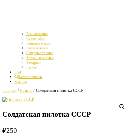
Все категории
Сухие пайки
Вещевые мешки
Плащ палатки
Саперные лопаты
Фляжки и котелки
Фонарики
Разное
Блог
Частые вопросы
Корзина
Главная
/
Разное
/ Солдатская пилотка СССР
Солдатская пилотка СССР
₽
250