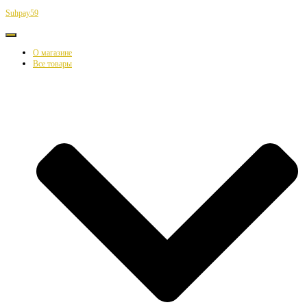
Suhpay59
Переключить
навигацию
О магазине
Все товары