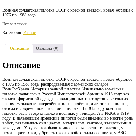
Военная солдатская пилотка СССР с красной звездой, новая, образца с
1976 по 1988 года
Нет в наличии
Категория:
Разное
Описание
Отзывы (0)
Описание
Военная солдатская пилотка СССР с красной звездой, новая, образцов
с 1976 по 1988 года, распродаваемая с армейских складов
ВоенГосХрана. История военной пилотки. Изначально армейская
пилотка появилась в Русской Императорской Армии в 1913 году как
элемент форменной одежды в авиационных и воздухоплавательных
частях. Называлась «перелётка» или «полётка», а летчики – пилоты,
отсюда и современное название – пилотка. В 1915 году военная
пилотка была введена также в военных училищах. А в РККА в 1919
году. В дальнейшем армейские пилотки были введены во многие рода
войск, различались они цветом, материалом, кантами, звездочками и
кокардами. У курсантов были темно зеленые военные пилотки, у
пехоты цвета хаки, у бронетанковых войск стального цвета, у ВВС